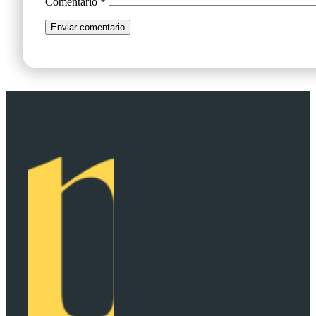
Comentario
*