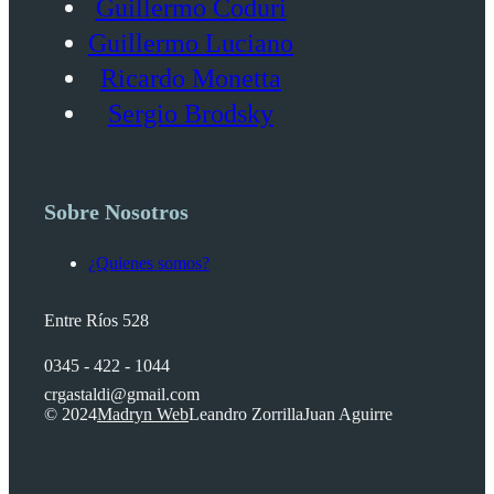
Guillermo Coduri
Guillermo Luciano
Ricardo Monetta
Sergio Brodsky
Sobre Nosotros
¿Quienes somos?
Entre Ríos 528
0345 - 422 - 1044
crgastaldi@gmail.com
© 2024
Madryn Web
Leandro Zorrilla
Juan Aguirre