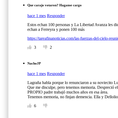
Que carajo votaron? Haganse cargo
hace 1 mes
Responder
Estos echan 100 personas y La Libertad Avanza les dice
echan a Ferreyra y ponen 100 más
https://tareafinanoticias.com/las-fuerzas-del-cielo-re
3
2
NachoJP
hace 1 mes
Responder
Lagraña habla porque lo renunciaron a su noviecito L
Que me disculpe, pero tenemos memoria. Despreció el t
PROPIO padre trabajó muchos años en esa área.
Tenemos memoria, no finjan demencia. Ella y Dellolio 
6