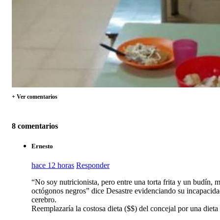
+ Ver comentarios
8 comentarios
Ernesto
hace 12 horas
Responder
“No soy nutricionista, pero entre una torta frita y un budín,
octógonos negros” dice Desastre evidenciando su incapacid
cerebro.
Reemplazaría la costosa dieta ($$) del concejal por una diet