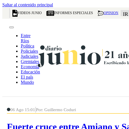
Saltar al contenido principal
VIDEOS JUNIO
INFORMES ESPECIALES
OPINION
IR
Entre
Ríos
Política
Policiales
Judiciales
Gremiales
Economía
Educación
El país
Mundo
06 Ago 15:01
Por: Guillermo Coduri
Fuerte cruce entre Amiano y Sa