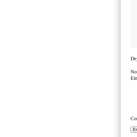
De
No
Ema
Co