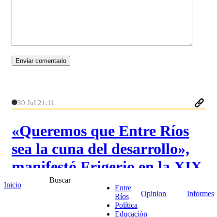
30 Jul 21:11
«Queremos que Entre Ríos
sea la cuna del desarrollo»,
manifestó Frigerio en la XIX
Buscar
Reunión del Consejo
Inicio
Entre
Opinion
Informes
Ríos
Empresario de Entre Ríos
Política
Educación