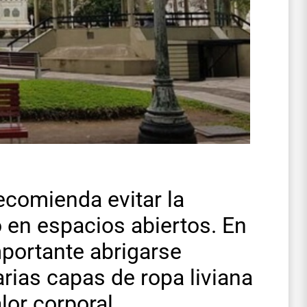
ecomienda evitar la
o en espacios abiertos. En
mportante abrigarse
rias capas de ropa liviana
lor corporal.