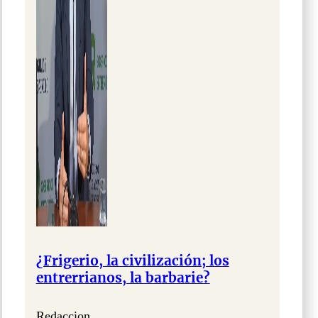
¿Frigerio, la civilización; los
entrerrianos, la barbarie?
Redaccion