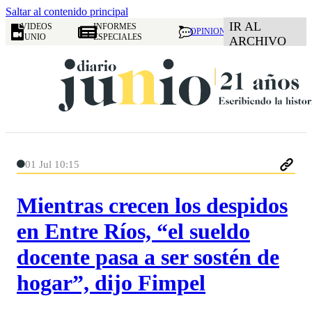
Saltar al contenido principal
IR AL
VIDEOS
INFORMES
OPINION
JUNIO
ESPECIALES
ARCHIVO
01 Jul 10:15
Mientras crecen los despidos
en Entre Ríos, “el sueldo
docente pasa a ser sostén de
hogar”, dijo Fimpel