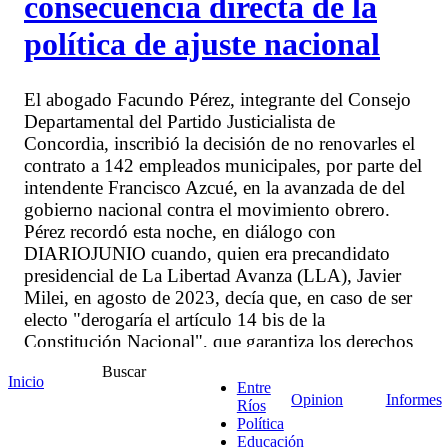
consecuencia directa de la
política de ajuste nacional
El abogado Facundo Pérez, integrante del Consejo
Departamental del Partido Justicialista de
Concordia, inscribió la decisión de no renovarles el
contrato a 142 empleados municipales, por parte del
intendente Francisco Azcué, en la avanzada de del
gobierno nacional contra el movimiento obrero.
Pérez recordó esta noche, en diálogo con
DIARIOJUNIO cuando, quien era precandidato
presidencial de La Libertad Avanza (LLA), Javier
Milei, en agosto de 2023, decía que, en caso de ser
electo "derogaría el artículo 14 bis de la
Constitución Nacional", que garantiza los derechos
laborales, las jubilaciones y todo el sistema de la
Buscar
Inicio
seguridad social. En definitiva, "estaba anunciando
Entre
Opinion
Informes
Ríos
que iba a intentar eliminar la estabilidad laboral",
Política
indicó Pérez. En ese marco, éste jueves 22 de enero,
Educación