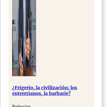
¿Frigerio, la civilización; los
entrerrianos, la barbarie?
Redaccion