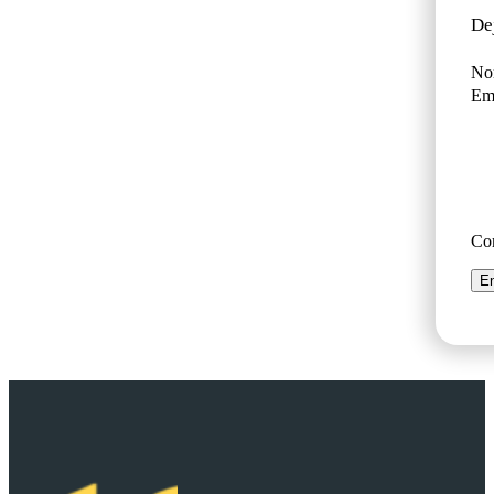
De
No
Ema
Co