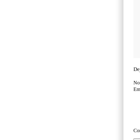
De
No
Ema
Co