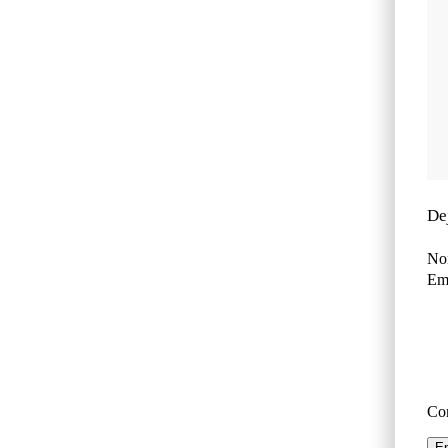
De
No
Ema
Co