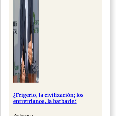
¿Frigerio, la civilización; los
entrerrianos, la barbarie?
Redaccion