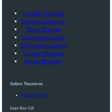
Claudio Gastaldi
Federico Odorisio
Diana Slavkin
Guillermo Coduri
Guillermo Luciano
Ricardo Monetta
Sergio Brodsky
Sobre Nosotros
¿Quienes somos?
Entre Ríos 528