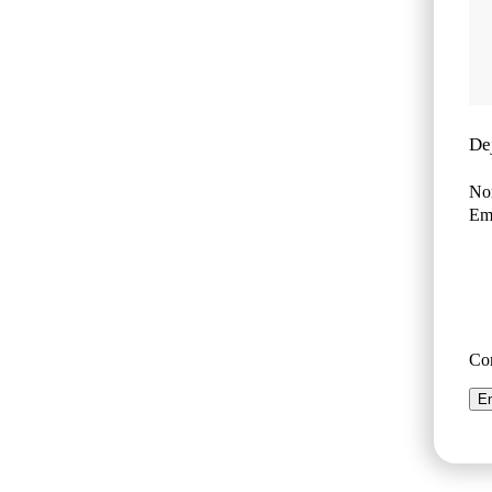
De
No
Ema
Co