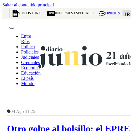
Saltar al contenido principal
VIDEOS JUNIO
INFORMES ESPECIALES
OPINION
IR
Entre
Ríos
Política
Policiales
Judiciales
Gremiales
Economía
Educación
El país
Mundo
04 Ago 11:25
Otro golpe al bolsillo: el EPRE 