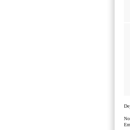
De
No
Ema