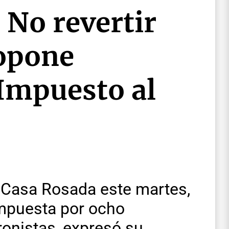
 No revertir
opone
 Impuesto al
 Casa Rosada este martes,
ompuesta por ocho
ronistas, expresó su