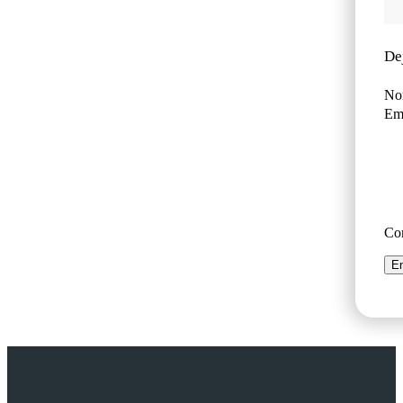
De
No
Ema
Co