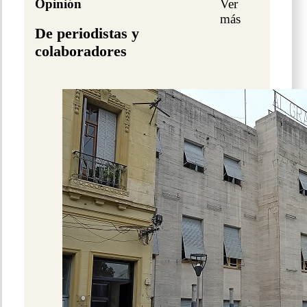
Opinión
Ver
más
De periodistas y
colaboradores