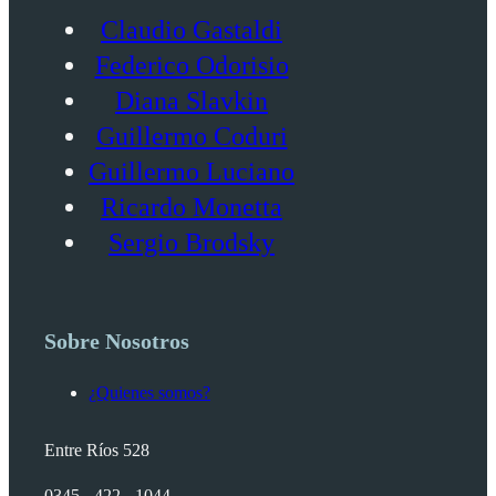
Claudio Gastaldi
Federico Odorisio
Diana Slavkin
Guillermo Coduri
Guillermo Luciano
Ricardo Monetta
Sergio Brodsky
Sobre Nosotros
¿Quienes somos?
Entre Ríos 528
0345 - 422 - 1044