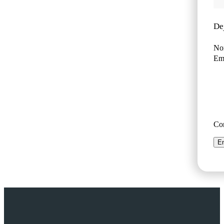
De
No
Ema
Co