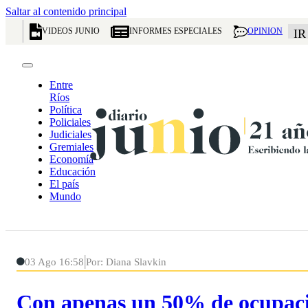
Saltar al contenido principal
VIDEOS JUNIO
INFORMES ESPECIALES
OPINION
IR
Entre
Ríos
Política
Policiales
Judiciales
Gremiales
Economía
Educación
El país
Mundo
03 Ago 16:58
Por: Diana Slavkin
Con apenas un 50% de ocupació