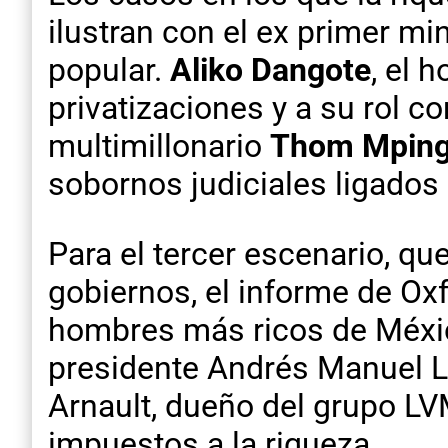
ilustran con el ex primer mi
popular.
Aliko Dangote
, el 
privatizaciones y a su rol c
multimillonario
Thom Mpinga
sobornos judiciales ligados
Para el tercer escenario, qu
gobiernos, el informe de Ox
hombres más ricos de México
presidente Andrés Manuel L
Arnault, dueño del grupo LV
impuestos a la riqueza.