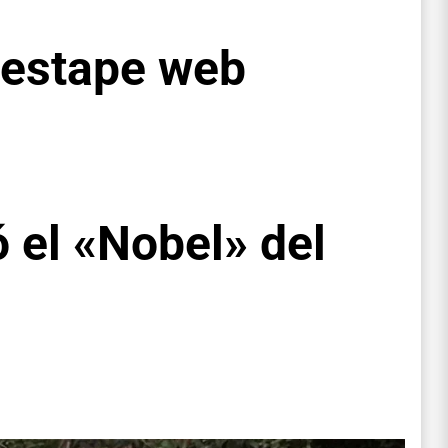
destape web
ó el «Nobel» del