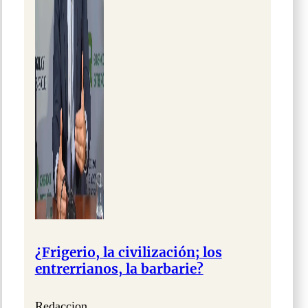
¿Frigerio, la civilización; los
entrerrianos, la barbarie?
Redaccion