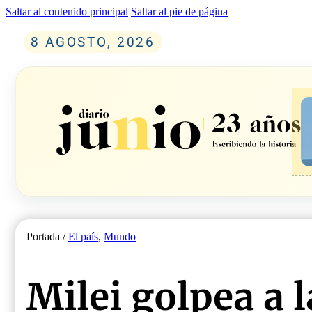
Saltar al contenido principal
Saltar al pie de página
8 AGOSTO, 2026
Portada /
El país
,
Mundo
Milei golpea a l