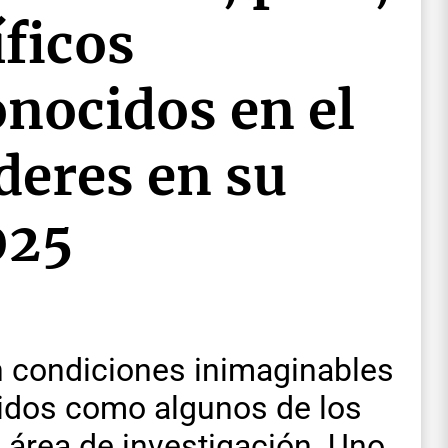
íficos
nocidos en el
eres en su
025
n condiciones inimaginables
guidos como algunos de los
u área de investigación. Uno