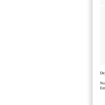
De
No
Ema