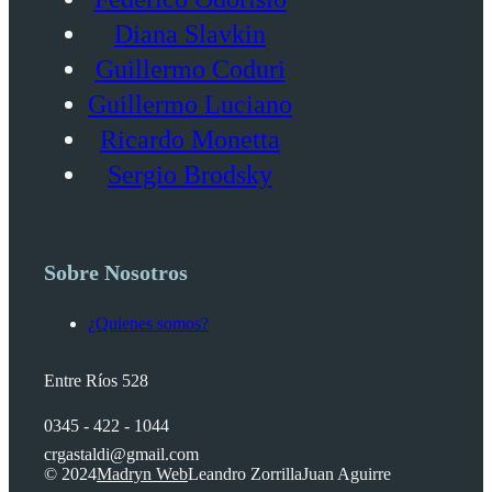
Diana Slavkin
Guillermo Coduri
Guillermo Luciano
Ricardo Monetta
Sergio Brodsky
Sobre Nosotros
¿Quienes somos?
Entre Ríos 528
0345 - 422 - 1044
crgastaldi@gmail.com
© 2024
Madryn Web
Leandro Zorrilla
Juan Aguirre