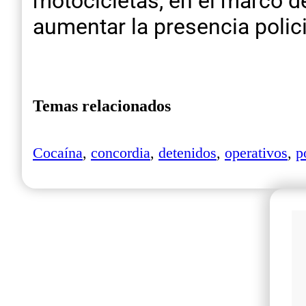
motocicletas, en el marco de
aumentar la presencia polici
Temas relacionados
Cocaína
,
concordia
,
detenidos
,
operativos
,
p