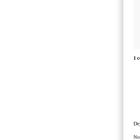
1 
De
No