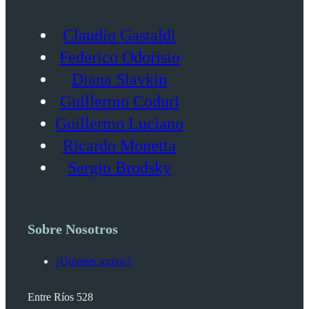
Claudio Gastaldi
Federico Odorisio
Diana Slavkin
Guillermo Coduri
Guillermo Luciano
Ricardo Monetta
Sergio Brodsky
Sobre Nosotros
¿Quienes somos?
Entre Ríos 528