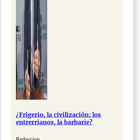
¿Frigerio, la civilización; los
entrerrianos, la barbarie?
Redaccion