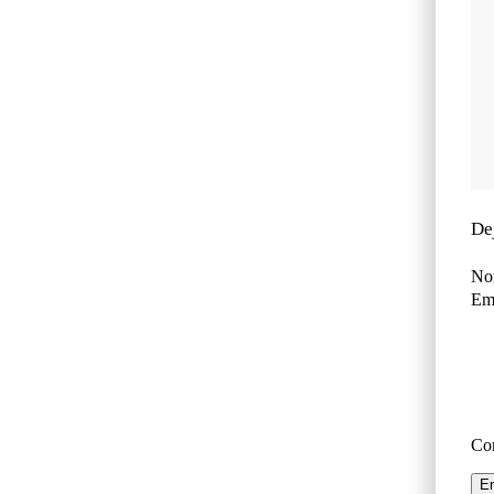
De
No
Ema
Co