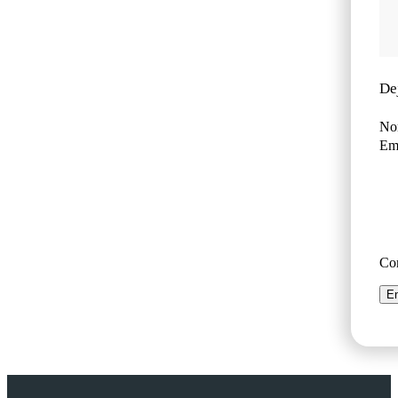
De
No
Ema
Co