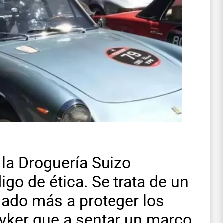
la Droguería Suizo
go de ética. Se trata de un
nado más a proteger los
livker que a sentar un marco