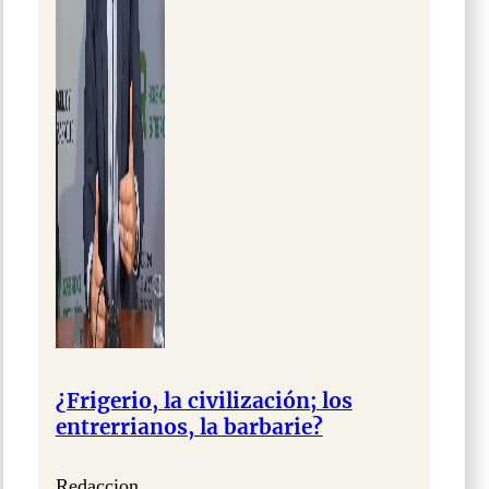
¿Frigerio, la civilización; los
entrerrianos, la barbarie?
Redaccion