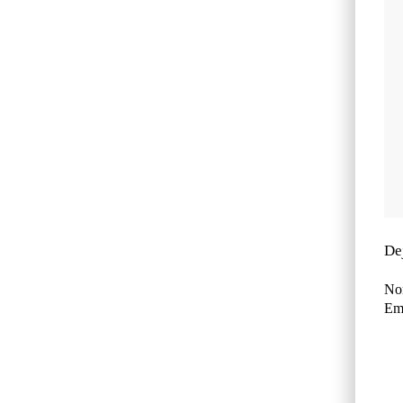
De
No
Ema