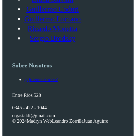
Guillermo Coduri
Guillermo Luciano
Ricardo Monetta
Sergio Brodsky
Sobre Nosotros
¿Quienes somos?
Entre Ríos 528
0345 - 422 - 1044
crgastaldi@gmail.com
© 2024
Madryn Web
Leandro Zorrilla
Juan Aguirre