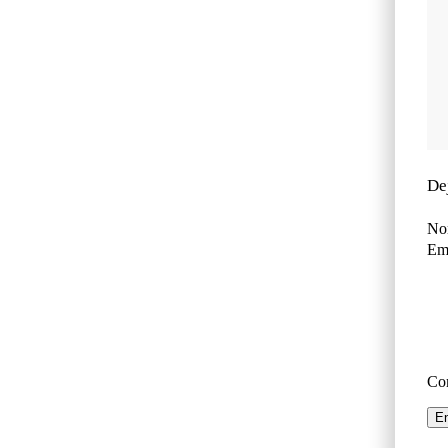
De
No
Ema
Co