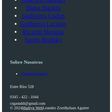
Diana Slavkin
Guillermo Coduri
Guillermo Luciano
Ricardo Monetta
Sergio Brodsky
Sobre Nosotros
¿Quienes somos?
Entre Ríos 528
0345 - 422 - 1044
crgastaldi@gmail.com
© 2024
Madryn Web
Leandro Zorrilla
Juan Aguirre