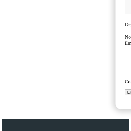
De
No
Ema
Co