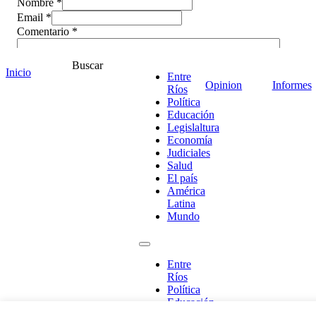
Nombre *
Email *
Comentario
*
Buscar
Inicio
Entre
Opinion
Informes
Ríos
Política
Educación
Legislaltura
Economía
Judiciales
Salud
El país
América
Latina
Mundo
¡Ponete en contacto!
Entre
Ríos
Política
Escribe aquí abajo lo que desees buscar
Educación
luego presiona el botón "buscar"
Legislaltura