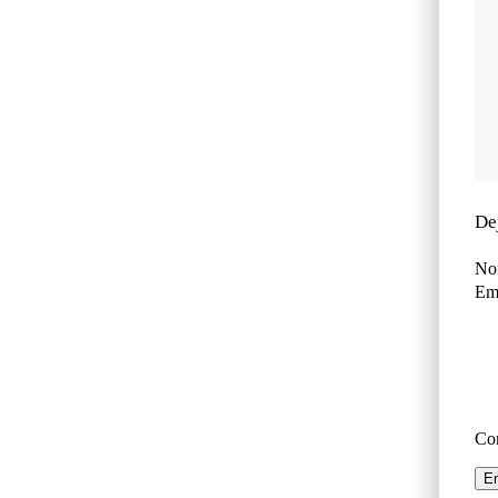
De
No
Ema
Co