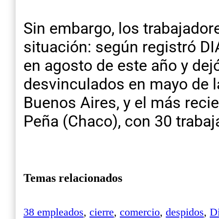
Sin embargo, los trabajador
situación: según registró D
en agosto de este año y dejó
desvinculados en mayo de la
Buenos Aires, y el más reci
Peña (Chaco), con 30 traba
Temas relacionados
38 empleados
,
cierre
,
comercio
,
despidos
,
D