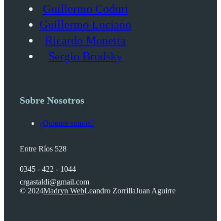
Guillermo Coduri
Guillermo Luciano
Ricardo Monetta
Sergio Brodsky
Sobre Nosotros
¿Quienes somos?
Entre Ríos 528
0345 - 422 - 1044
crgastaldi@gmail.com
© 2024
Madryn Web
Leandro Zorrilla
Juan Aguirre