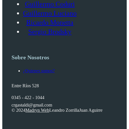
Guillermo Coduri
Guillermo Luciano
Ricardo Monetta
Sergio Brodsky
Sobre Nosotros
¿Quienes somos?
Entre Ríos 528
0345 - 422 - 1044
crgastaldi@gmail.com
© 2024
Madryn Web
Leandro Zorrilla
Juan Aguirre