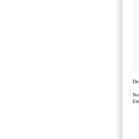
De
No
Ema