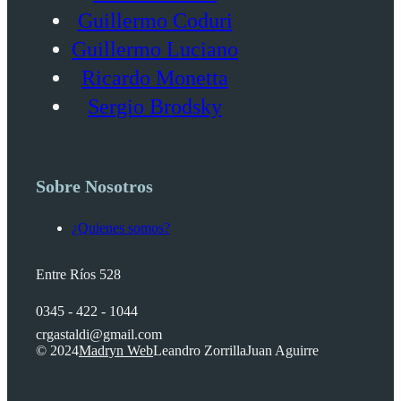
Guillermo Coduri
Guillermo Luciano
Ricardo Monetta
Sergio Brodsky
Sobre Nosotros
¿Quienes somos?
Entre Ríos 528
0345 - 422 - 1044
crgastaldi@gmail.com
© 2024
Madryn Web
Leandro Zorrilla
Juan Aguirre