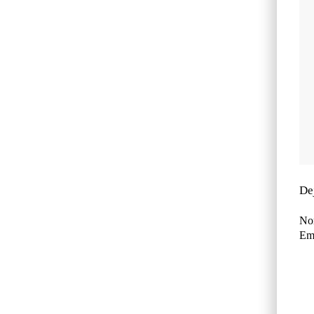
De
No
Ema