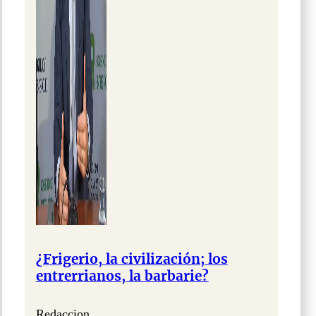
¿Frigerio, la civilización; los
entrerrianos, la barbarie?
Redaccion