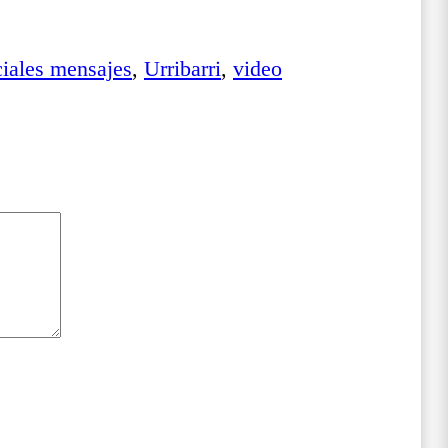
ciales mensajes
,
Urribarri
,
video