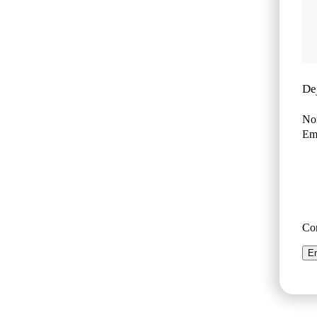
De
No
Ema
Co