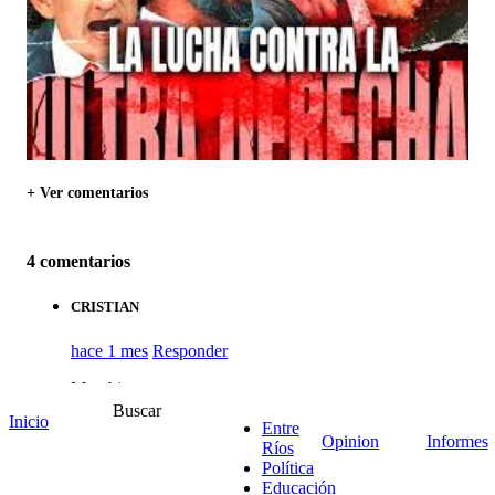
+ Ver comentarios
4 comentarios
CRISTIAN
hace 1 mes
Responder
Muy bien
Buscar
Inicio
1
Entre
Opinion
Informes
Ríos
Política
Educación
ciudadano conciente