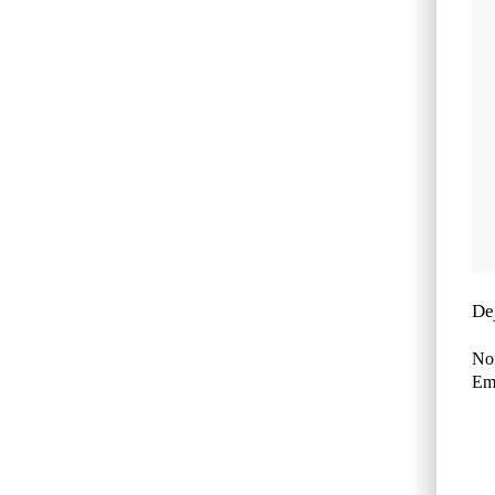
De
No
Ema