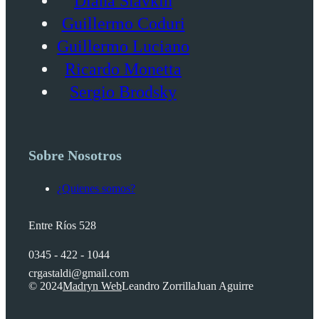
Diana Slavkin
Guillermo Coduri
Guillermo Luciano
Ricardo Monetta
Sergio Brodsky
Sobre Nosotros
¿Quienes somos?
Entre Ríos 528
0345 - 422 - 1044
crgastaldi@gmail.com
© 2024
Madryn Web
Leandro Zorrilla
Juan Aguirre