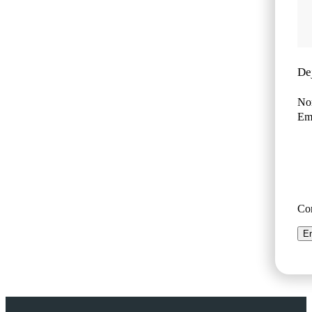
De
No
Ema
Co