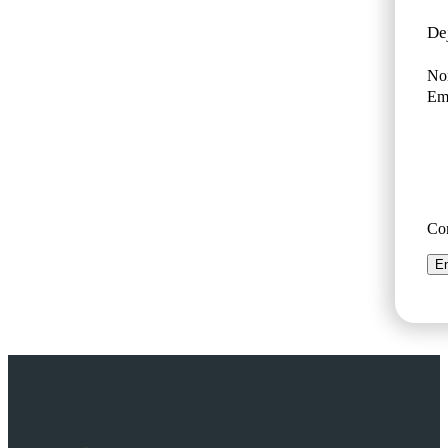
De
No
Ema
Co