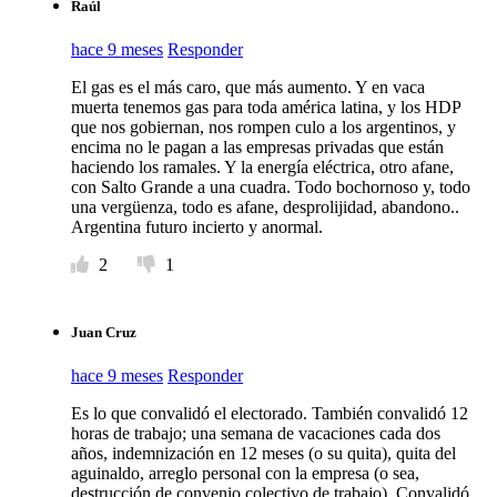
Raúl
hace 9 meses
Responder
El gas es el más caro, que más aumento. Y en vaca
muerta tenemos gas para toda américa latina, y los HDP
que nos gobiernan, nos rompen culo a los argentinos, y
encima no le pagan a las empresas privadas que están
haciendo los ramales. Y la energía eléctrica, otro afane,
con Salto Grande a una cuadra. Todo bochornoso y, todo
una vergüenza, todo es afane, desprolijidad, abandono..
Argentina futuro incierto y anormal.
2
1
Juan Cruz
hace 9 meses
Responder
Es lo que convalidó el electorado. También convalidó 12
horas de trabajo; una semana de vacaciones cada dos
años, indemnización en 12 meses (o su quita), quita del
aguinaldo, arreglo personal con la empresa (o sea,
destrucción de convenio colectivo de trabajo). Convalidó