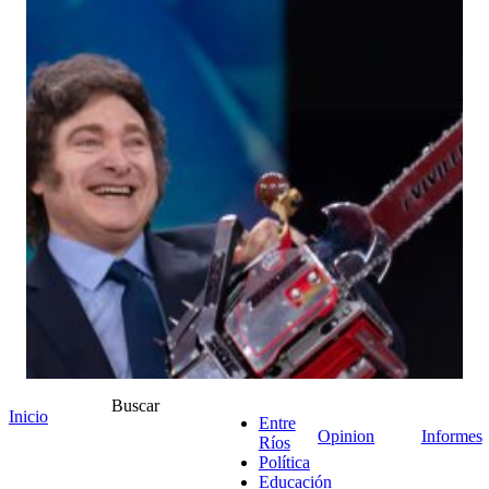
Buscar
Inicio
Entre
Opinion
Informes
Ríos
Política
Educación