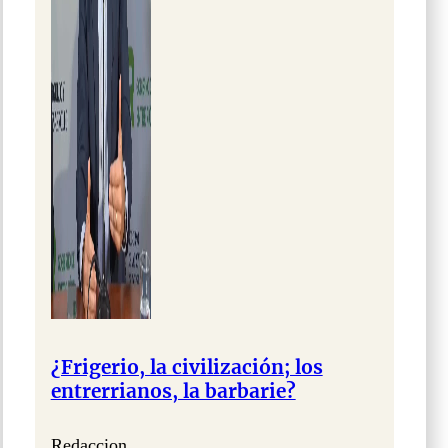
¿Frigerio, la civilización; los
entrerrianos, la barbarie?
Redaccion