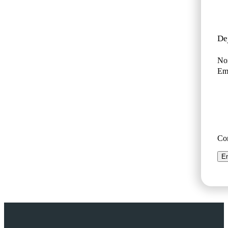
De
No
Ema
Co