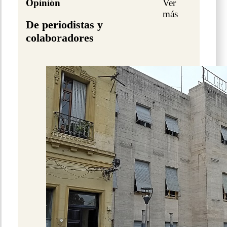
Opinión
Ver
más
De periodistas y
colaboradores